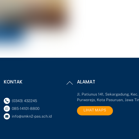
Back
KONTAK
ALAMAT
To
Top
Jl. Patiunus 141, Sekargadung, Kec.
Purworejo, Kota Pasuruan, Jawa Ti
(0343) 432245
085-14101-8800
LIHAT MAPS
info@smkn2-pas.sch.id