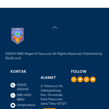
Back
To
Top
©2024 SMK Negeri 2 Pasuruan All Rights Reserved. Published by
EbyB.co.id
KONTAK
FOLLOW
ALAMAT
(0343)
Jl. Patiunus 141,
432245
Sekargadung,
Kec. Purworejo,
085-14101-
Kota Pasuruan,
8800
Jawa Timur 67127
info@smkn2-