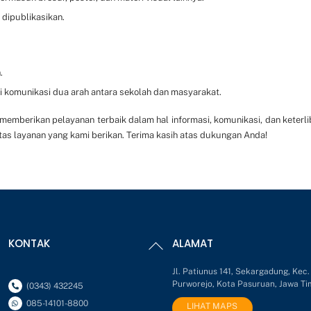
dipublikasikan.
.
 komunikasi dua arah antara sekolah dan masyarakat.
berikan pelayanan terbaik dalam hal informasi, komunikasi, dan keterli
as layanan yang kami berikan. Terima kasih atas dukungan Anda!
Back
KONTAK
ALAMAT
To
Top
Jl. Patiunus 141, Sekargadung, Kec.
Purworejo, Kota Pasuruan, Jawa Ti
(0343) 432245
085-14101-8800
LIHAT MAPS