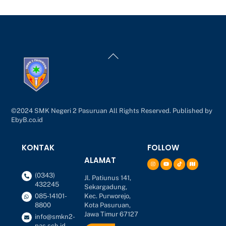
Back
To
Top
©2024 SMK Negeri 2 Pasuruan All Rights Reserved. Published by
EbyB.co.id
KONTAK
FOLLOW
ALAMAT
(0343)
Jl. Patiunus 141,
432245
Sekargadung,
Kec. Purworejo,
085-14101-
Kota Pasuruan,
8800
Jawa Timur 67127
info@smkn2-
pas.sch.id