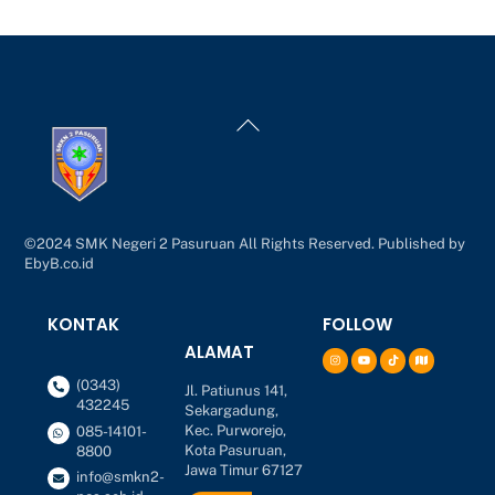
Back
To
Top
©2024 SMK Negeri 2 Pasuruan All Rights Reserved. Published by
EbyB.co.id
KONTAK
FOLLOW
ALAMAT
(0343)
Jl. Patiunus 141,
432245
Sekargadung,
Kec. Purworejo,
085-14101-
Kota Pasuruan,
8800
Jawa Timur 67127
info@smkn2-