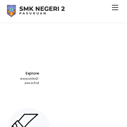
Skip
Men
to
content
Explore
www.smkn2-
pas.sch.id