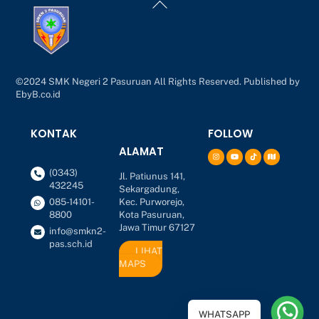
To
Top
©2024 SMK Negeri 2 Pasuruan All Rights Reserved. Published by
EbyB.co.id
KONTAK
FOLLOW
ALAMAT
(0343)
Jl. Patiunus 141,
432245
Sekargadung,
Kec. Purworejo,
085-14101-
Kota Pasuruan,
8800
Jawa Timur 67127
info@smkn2-
pas.sch.id
LIHAT
MAPS
WHATSAPP