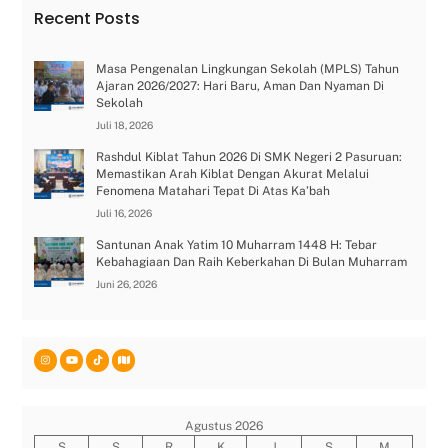
Recent Posts
Masa Pengenalan Lingkungan Sekolah (MPLS) Tahun
Ajaran 2026/2027: Hari Baru, Aman Dan Nyaman Di
Sekolah
Juli 18, 2026
Rashdul Kiblat Tahun 2026 Di SMK Negeri 2 Pasuruan:
Memastikan Arah Kiblat Dengan Akurat Melalui
Fenomena Matahari Tepat Di Atas Ka’bah
Juli 16, 2026
Santunan Anak Yatim 10 Muharram 1448 H: Tebar
Kebahagiaan Dan Raih Keberkahan Di Bulan Muharram
Juni 26, 2026
Agustus 2026
S
S
R
K
J
S
M