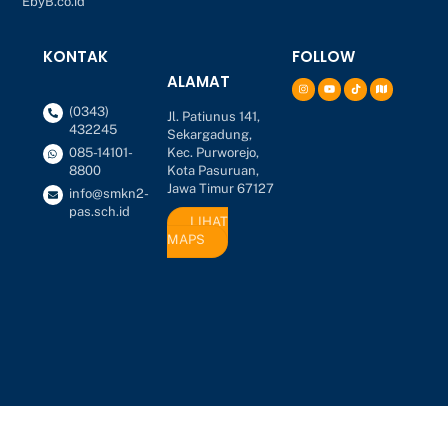
EbyB.co.id
KONTAK
FOLLOW
ALAMAT
(0343)
Jl. Patiunus 141,
432245
Sekargadung,
Kec. Purworejo,
085-14101-
Kota Pasuruan,
8800
Jawa Timur 67127
info@smkn2-
pas.sch.id
LIHAT
MAPS