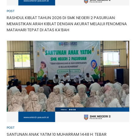
POST
RASHDUL KIBLAT TAHUN 2026 DI SMK NEGERI 2 PASURUAN:
MEMASTIKAN ARAH KIBLAT DENGAN AKURAT MELALUI FENOMENA
MATAHARI TEPAT DI ATAS KA’BAH
POST
SANTUNAN ANAK YATIM 10 MUHARRAM 1448 H: TEBAR