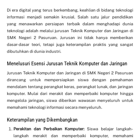
Di era digital yang terus berkembang, keahlian di bidang teknologi
informasi menjadi semakin krusial. Salah satu jalur pendidikan
yang menawarkan persiapan terbaik dalam menghadapi dunia
teknologi adalah melalui jurusan Teknik Komputer dan Jaringan di
SMK Negeri 2 Pasuruan. Jurusan ini tidak hanya memberikan
dasar-dasar teori, tetapi juga keterampilan praktis yang sangat
dibutuhkan di dunia industri.
Menelusuri Esensi Jurusan Teknik Komputer dan Jaringan
Jurusan Teknik Komputer dan Jaringan di SMK Negeri 2 Pasuruan
dirancang untuk mempersiapkan siswa dengan pemahaman
mendalam tentang perangkat keras, perangkat lunak, dan jaringan
komputer. Mulai dari merakit dan memperbaiki komputer hingga
mengelola jaringan, siswa diberikan wawasan menyeluruh untuk
memahami teknologi informasi secara menyeluruh.
Keterampilan yang Dikembangkan
Perakitan dan Perbaikan Komputer:
Siswa belajar langkah-
langkah merakit dan memperbaiki komputer, memahami