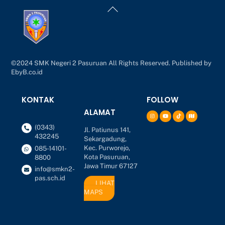
Back
To
Top
©2024 SMK Negeri 2 Pasuruan All Rights Reserved. Published by
EbyB.co.id
KONTAK
FOLLOW
ALAMAT
(0343)
Jl. Patiunus 141,
432245
Sekargadung,
Kec. Purworejo,
085-14101-
Kota Pasuruan,
8800
Jawa Timur 67127
info@smkn2-
pas.sch.id
LIHAT
MAPS