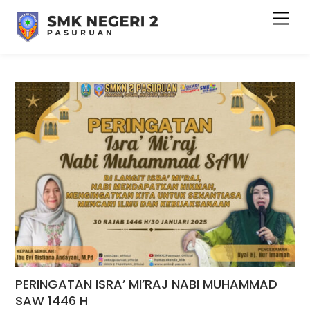
Skip
Men
to
content
PERINGATAN ISRA’ MI’RAJ NABI MUHAMMAD
SAW 1446 H