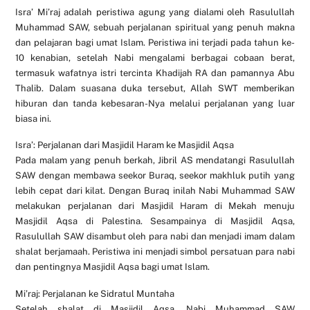
Isra’ Mi’raj adalah peristiwa agung yang dialami oleh Rasulullah
Muhammad SAW, sebuah perjalanan spiritual yang penuh makna
dan pelajaran bagi umat Islam. Peristiwa ini terjadi pada tahun ke-
10 kenabian, setelah Nabi mengalami berbagai cobaan berat,
termasuk wafatnya istri tercinta Khadijah RA dan pamannya Abu
Thalib. Dalam suasana duka tersebut, Allah SWT memberikan
hiburan dan tanda kebesaran-Nya melalui perjalanan yang luar
biasa ini.
Isra’: Perjalanan dari Masjidil Haram ke Masjidil Aqsa
Pada malam yang penuh berkah, Jibril AS mendatangi Rasulullah
SAW dengan membawa seekor Buraq, seekor makhluk putih yang
lebih cepat dari kilat. Dengan Buraq inilah Nabi Muhammad SAW
melakukan perjalanan dari Masjidil Haram di Mekah menuju
Masjidil Aqsa di Palestina. Sesampainya di Masjidil Aqsa,
Rasulullah SAW disambut oleh para nabi dan menjadi imam dalam
shalat berjamaah. Peristiwa ini menjadi simbol persatuan para nabi
dan pentingnya Masjidil Aqsa bagi umat Islam.
Mi’raj: Perjalanan ke Sidratul Muntaha
Setelah shalat di Masjidil Aqsa, Nabi Muhammad SAW