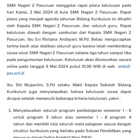
SMK Negeri 2 Pasuruan menggelar rapat pleno kelulusan pada
hari Kamis, 2 Mei 2024 di Aula SMK Negeri 2 Pasuruan. Rapat
pleno yang menjadi agenda tahunan Bidang Kurikulum ini dihadiri
oleh Kepala SMK Negeri 2 Pasuruan, dan seluruh guru. Rapat
kelulusan diawali dengan sambutan dari Kepala SMK Negeri 2
Pasuruan, Ibu Evi Ristiana Andayani, M.Pd. Beliau mengucapkan
terima kasih atas dedikasi seluruh guru karena telah membimbing
siswa-siswi SMK Negeri 2 Pasuruan selama tiga tahun sampai tiba
pada pengumuman kelulusan. Kelulusan akan diiumumkan secara
online
pada tanggal 6 Mei 2024 pukul 10.00 WIB di web
smkn2-
pas.sch.id
Ibu Siti Mujiantini, S.Pd selaku Wakil Kepala Sekolah Bidang
Kurikulum juga menyampaikan bahwa kelulusan siswa dapat
dicapai setelah memenuhi beberapa kriteria kelulusan, yakni :
Menyelesaikan seluruh program pembelajaran semester 1 – 6
untuk program 3 tahun atau semester 1 – 8 program 4
tahun dan memiliki nilai seluruh mata pelajaran sesuai dengan
struktur kurikulum yang berlaku pada Satuan Pendidikan yang
tersusun dalam Daftar Kolektif Nilai (DKN).