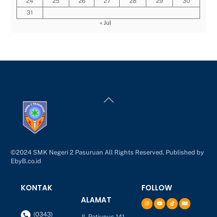
24
25
26
27
28
29
30
31
« Jul
Back
To
Top
©2024 SMK Negeri 2 Pasuruan All Rights Reserved. Published by
EbyB.co.id
KONTAK
FOLLOW
ALAMAT
(0343)
Jl. Patiunus 141,