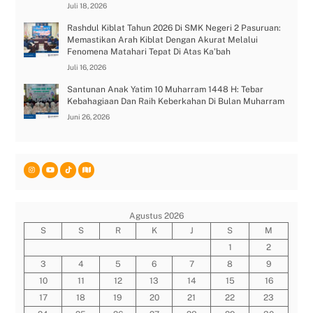
Juli 18, 2026
Rashdul Kiblat Tahun 2026 Di SMK Negeri 2 Pasuruan:
Memastikan Arah Kiblat Dengan Akurat Melalui
Fenomena Matahari Tepat Di Atas Ka’bah
Juli 16, 2026
Santunan Anak Yatim 10 Muharram 1448 H: Tebar
Kebahagiaan Dan Raih Keberkahan Di Bulan Muharram
Juni 26, 2026
Agustus 2026
S
S
R
K
J
S
M
1
2
3
4
5
6
7
8
9
10
11
12
13
14
15
16
17
18
19
20
21
22
23