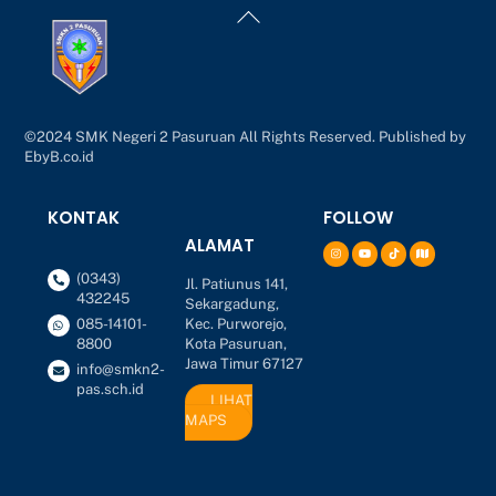
Back
To
Top
©2024 SMK Negeri 2 Pasuruan All Rights Reserved. Published by
EbyB.co.id
KONTAK
FOLLOW
ALAMAT
(0343)
Jl. Patiunus 141,
432245
Sekargadung,
Kec. Purworejo,
085-14101-
Kota Pasuruan,
8800
Jawa Timur 67127
info@smkn2-
pas.sch.id
LIHAT
MAPS