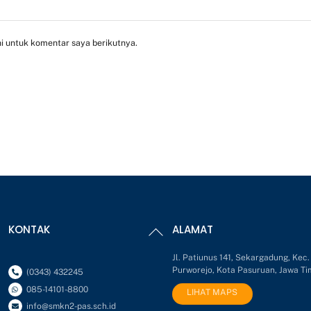
i untuk komentar saya berikutnya.
Back
KONTAK
ALAMAT
To
Top
Jl. Patiunus 141, Sekargadung, Kec.
Purworejo, Kota Pasuruan, Jawa Ti
(0343) 432245
085-14101-8800
LIHAT MAPS
info@smkn2-pas.sch.id