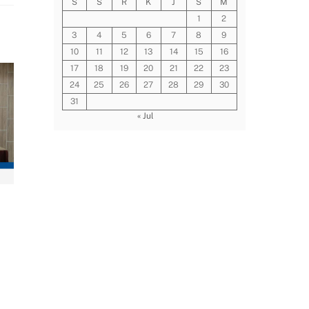
S
S
R
K
J
S
M
1
2
3
4
5
6
7
8
9
10
11
12
13
14
15
16
17
18
19
20
21
22
23
24
25
26
27
28
29
30
31
« Jul