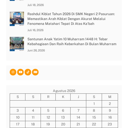
Juli 18, 2026
Rashdul Kiblat Tahun 2026 Di SMK Negeri 2 Pasuruan:
Memastikan Arah Kiblat Dengan Akurat Melalui
Fenomena Matahari Tepat Di Atas Ka’bah
Juli 16, 2026
Santunan Anak Yatim 10 Muharram 1448 H: Tebar
Kebahagiaan Dan Raih Keberkahan Di Bulan Muharram
Juni 26, 2026
Agustus 2026
S
S
R
K
J
S
M
1
2
3
4
5
6
7
8
9
10
11
12
13
14
15
16
17
18
19
20
21
22
23