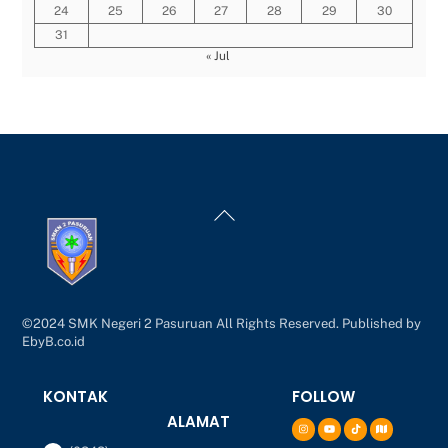
24
25
26
27
28
29
30
31
« Jul
Back
To
Top
©2024 SMK Negeri 2 Pasuruan All Rights Reserved. Published by
EbyB.co.id
KONTAK
FOLLOW
ALAMAT