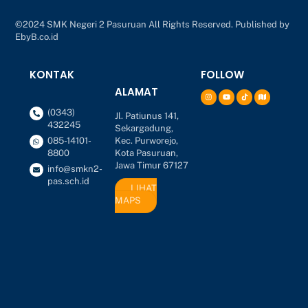
©2024 SMK Negeri 2 Pasuruan All Rights Reserved. Published by
EbyB.co.id
KONTAK
FOLLOW
ALAMAT
(0343)
Jl. Patiunus 141,
432245
Sekargadung,
Kec. Purworejo,
085-14101-
Kota Pasuruan,
8800
Jawa Timur 67127
info@smkn2-
pas.sch.id
LIHAT
MAPS