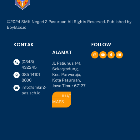
©2024 SMK Negeri 2 Pasuruan All Rights Reserved. Published by
EbyB.co.id
KONTAK
FOLLOW
ALAMAT
(0343)
Jl. Patiunus 141,
432245
Sekargadung,
Kec. Purworejo,
085-14101-
Kota Pasuruan,
8800
Jawa Timur 67127
info@smkn2-
pas.sch.id
LIHAT
MAPS