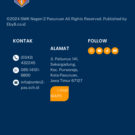
©2024 SMK Negeri 2 Pasuruan All Rights Reserved. Published by
EbyB.co.id
KONTAK
FOLLOW
ALAMAT
(0343)
Jl. Patiunus 141,
432245
Sekargadung,
Kec. Purworejo,
085-14101-
Kota Pasuruan,
8800
Jawa Timur 67127
info@smkn2-
pas.sch.id
LIHAT
MAPS