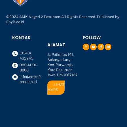
©2024 SMK Negeri 2 Pasuruan All Rights Reserved. Published by
EbyB.co.id
KONTAK
FOLLOW
ALAMAT
(0343)
Jl. Patiunus 141,
432245
Sekargadung,
Kec. Purworejo,
085-14101-
Kota Pasuruan,
8800
Jawa Timur 67127
info@smkn2-
pas.sch.id
LIHAT
MAPS